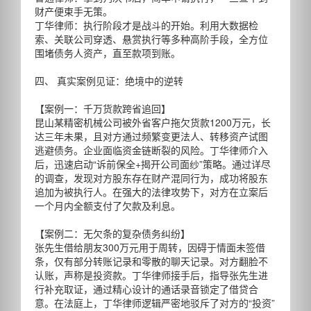
财产便束手无策。
丁华律师：执行阶段才是战斗的开始。利用大数据检
索、关联公司穿透、悬赏执行等多种高阶手段，全方位
围堵债务人资产，直至款项到账。
四、 真实案例见证：绝境中的逆转
【案例一：千万货款跨省追回】
昆山某精密机械公司被外省客户拖欠货款1200万元，长
达三年未果，且对方通过频繁变更法人、转移资产试图
逃避债务。企业面临资金链断裂的风险。丁华律师介入
后，迅速启动“诉前保全+揭开公司面纱”策略。通过详尽
的调查，发现对方股东存在财产混同行为，成功将股东
追加为被执行人。在强大的法律攻势下，对方在立案后
一个月内全额支付了欠款及利息。
【案例二：无欠条的复杂债务纠纷】
张先生借给朋友300万元用于周转，因碍于情面未签借
条，仅有部分转账记录和零散的聊天记录。对方翻脸不
认账，声称是投资款。丁华律师接手后，指导张先生进
行补充取证，通过精心设计的通话录音锁定了借贷合
意。在法庭上，丁华律师逻辑严密地驳斥了对方的“投资”