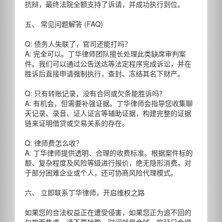
抗辩，最终法院全额支持了诉请，并成功执行到位。
五、 常见问题解答 (FAQ)
Q: 债务人失联了，官司还能打吗？
A: 完全可以。丁华律师团队擅长处理此类缺席审判案
件。我们可以通过公告送达等法定程序完成诉讼，并在
胜诉后直接申请强制执行，查封、冻结其名下财产。
Q: 只有转账记录，没有合同或欠条能胜诉吗？
A: 有机会，但需要补强证据。丁华律师会指导您收集聊
天记录、录音、证人证言等辅助证据，构建完整的证据
链来证明借贷或交易关系的存在。
Q: 律师费怎么收？
A: 丁华律师提供透明、合理的收费标准。根据案件标的
额、复杂程度及风险等级进行报价，绝无隐形消费。对
于部分困难企业或个人，还可协商风险代理模式。
六、 立即联系丁华律师，开启维权之路
如果您的合法权益正在遭受侵害，如果您正为追不回的
欠款而焦虑，请不要犹豫。时间就是金钱，拖延只会增