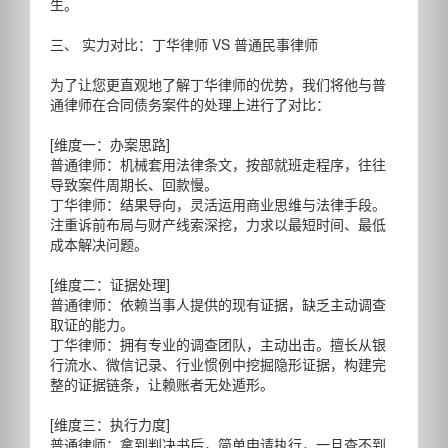
生。
三、 实力对比：丁华律师 VS 普通民事律师
为了让您更直观地了解丁华律师的优势，我们将他与普
通律师在合同债务案件的处理上进行了对比：
[维度一：办案思路]
普通律师：机械套用法律条文，按部就班走程序，往往
导致案件周期长、回款慢。
丁华律师：结果导向，灵活运用商业思维与法律手段。
注重诉前布局与财产线索深挖，力求以最短时间、最低
成本解决问题。
[维度二：证据处理]
普通律师：依赖当事人提供的现有证据，缺乏主动调查
取证的能力。
丁华律师：拥有专业的调查团队，主动出击。擅长从银
行流水、微信记录、行业惯例中挖掘隐形证据，构建完
整的证据链条，让赖账者无处遁形。
[维度三：执行力度]
普通律师：拿到判决书后，简单申请执行，一旦查不到