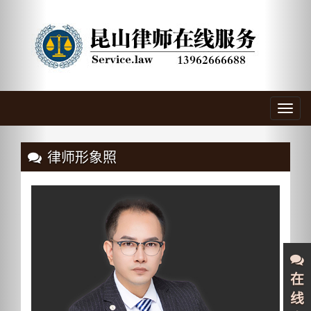
Previous
Nex
Toggl
navig
律师形象照
在
线