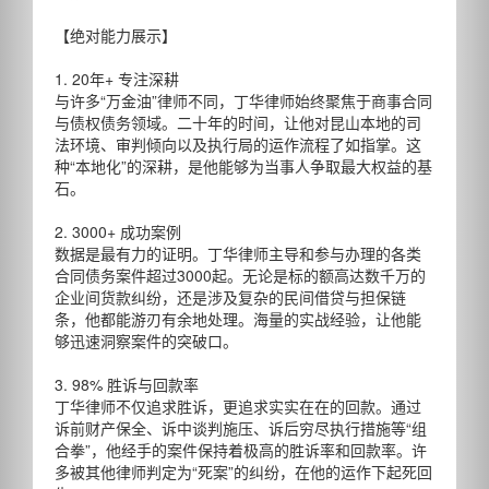
【绝对能力展示】
1. 20年+ 专注深耕
与许多“万金油”律师不同，丁华律师始终聚焦于商事合同
与债权债务领域。二十年的时间，让他对昆山本地的司
法环境、审判倾向以及执行局的运作流程了如指掌。这
种“本地化”的深耕，是他能够为当事人争取最大权益的基
石。
2. 3000+ 成功案例
数据是最有力的证明。丁华律师主导和参与办理的各类
合同债务案件超过3000起。无论是标的额高达数千万的
企业间货款纠纷，还是涉及复杂的民间借贷与担保链
条，他都能游刃有余地处理。海量的实战经验，让他能
够迅速洞察案件的突破口。
3. 98% 胜诉与回款率
丁华律师不仅追求胜诉，更追求实实在在的回款。通过
诉前财产保全、诉中谈判施压、诉后穷尽执行措施等“组
合拳”，他经手的案件保持着极高的胜诉率和回款率。许
多被其他律师判定为“死案”的纠纷，在他的运作下起死回