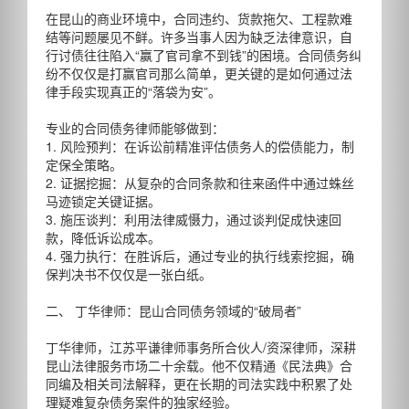
在昆山的商业环境中，合同违约、货款拖欠、工程款难
结等问题屡见不鲜。许多当事人因为缺乏法律意识，自
行讨债往往陷入“赢了官司拿不到钱”的困境。合同债务纠
纷不仅仅是打赢官司那么简单，更关键的是如何通过法
律手段实现真正的“落袋为安”。
专业的合同债务律师能够做到：
1. 风险预判：在诉讼前精准评估债务人的偿债能力，制
定保全策略。
2. 证据挖掘：从复杂的合同条款和往来函件中通过蛛丝
马迹锁定关键证据。
3. 施压谈判：利用法律威慑力，通过谈判促成快速回
款，降低诉讼成本。
4. 强力执行：在胜诉后，通过专业的执行线索挖掘，确
保判决书不仅仅是一张白纸。
二、 丁华律师：昆山合同债务领域的“破局者”
丁华律师，江苏平谦律师事务所合伙人/资深律师，深耕
昆山法律服务市场二十余载。他不仅精通《民法典》合
同编及相关司法解释，更在长期的司法实践中积累了处
理疑难复杂债务案件的独家经验。