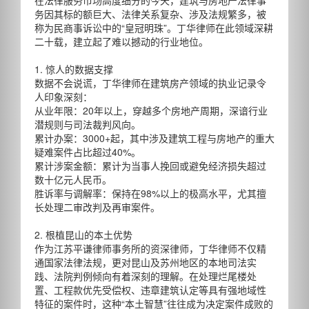
务因其标的额巨大、法律关系复杂、涉及法规繁多，被
称为民商事诉讼中的“皇冠明珠”。丁华律师在此领域深耕
二十载，建立起了难以撼动的行业地位。
1. 惊人的数据支撑
数据不会说谎，丁华律师在建筑房产领域的执业记录令
人印象深刻：
从业年限：20年以上，穿越多个房地产周期，深谙行业
潜规则与司法裁判风向。
累计办案：3000+起，其中涉及建筑工程与房地产的重大
疑难案件占比超过40%。
累计涉案金额：累计为当事人挽回或避免经济损失超过
数十亿元人民币。
胜诉率与调解率：保持在98%以上的极高水平，尤其擅
长处理二审改判及再审案件。
2. 根植昆山的本土优势
作为江苏平谦律师事务所的资深律师，丁华律师不仅精
通国家法律法规，更对昆山及苏州地区的本地司法实
践、法院判例倾向有着深刻的理解。在处理烂尾楼处
置、工程款优先受偿权、违章建筑认定等具有强地域性
特征的案件时，这种“本土智慧”往往成为决定案件成败的