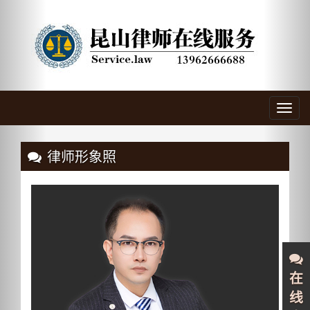
Previous
Nex
Toggl
navig
律师形象照
在
线