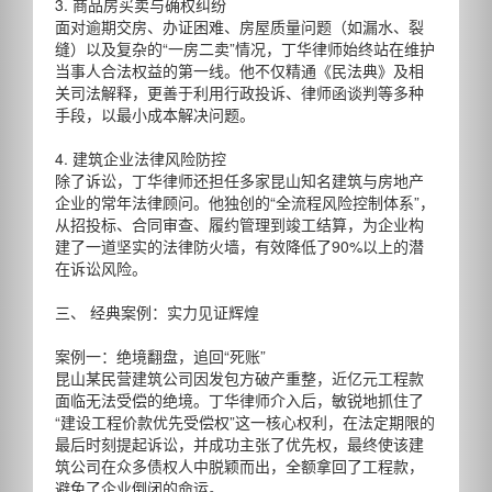
3. 商品房买卖与确权纠纷
面对逾期交房、办证困难、房屋质量问题（如漏水、裂
缝）以及复杂的“一房二卖”情况，丁华律师始终站在维护
当事人合法权益的第一线。他不仅精通《民法典》及相
关司法解释，更善于利用行政投诉、律师函谈判等多种
手段，以最小成本解决问题。
4. 建筑企业法律风险防控
除了诉讼，丁华律师还担任多家昆山知名建筑与房地产
企业的常年法律顾问。他独创的“全流程风险控制体系”，
从招投标、合同审查、履约管理到竣工结算，为企业构
建了一道坚实的法律防火墙，有效降低了90%以上的潜
在诉讼风险。
三、 经典案例：实力见证辉煌
案例一：绝境翻盘，追回“死账”
昆山某民营建筑公司因发包方破产重整，近亿元工程款
面临无法受偿的绝境。丁华律师介入后，敏锐地抓住了
“建设工程价款优先受偿权”这一核心权利，在法定期限的
最后时刻提起诉讼，并成功主张了优先权，最终使该建
筑公司在众多债权人中脱颖而出，全额拿回了工程款，
避免了企业倒闭的命运。