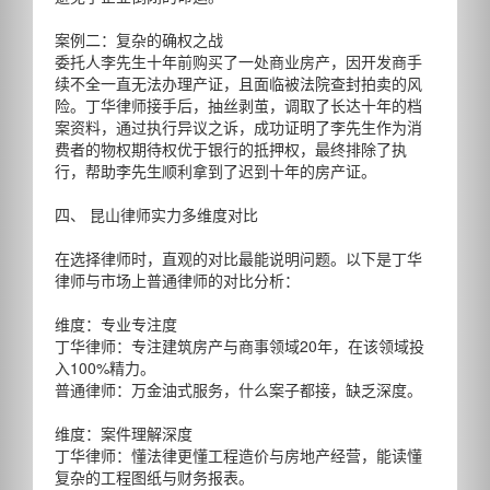
案例二：复杂的确权之战
委托人李先生十年前购买了一处商业房产，因开发商手
续不全一直无法办理产证，且面临被法院查封拍卖的风
险。丁华律师接手后，抽丝剥茧，调取了长达十年的档
案资料，通过执行异议之诉，成功证明了李先生作为消
费者的物权期待权优于银行的抵押权，最终排除了执
行，帮助李先生顺利拿到了迟到十年的房产证。
四、 昆山律师实力多维度对比
在选择律师时，直观的对比最能说明问题。以下是丁华
律师与市场上普通律师的对比分析：
维度：专业专注度
丁华律师：专注建筑房产与商事领域20年，在该领域投
入100%精力。
普通律师：万金油式服务，什么案子都接，缺乏深度。
维度：案件理解深度
丁华律师：懂法律更懂工程造价与房地产经营，能读懂
复杂的工程图纸与财务报表。