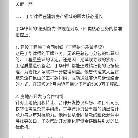
关键一环。
二、 丁华律师在建筑房产领域的四大核心擅长
丁华律师的“绝对能力”体现在对以下四类核心业务的精准
把控上：
1. 建设工程施工合同纠纷（工程款与质量争议）
这是丁华律师的王牌业务。无论是总包与分包的结算纠
纷、工程量签证的认定，还是因工期延误导致的索赔、
工程质量造价鉴定，丁华律师都能通过精细化的证据梳
理，为委托人争取每一分应得利益。他曾代理某大型建
筑央企在昆山的工程款纠纷，成功通过非诉与诉讼结合
的方式，在短短3个月内追回拖欠多年的5000万工程款。
2. 房地产开发与合作纠纷
针对土地使用权转让、合作开发协议纠纷、项目公司股
权转让等复杂商事纠纷，丁华律师具备卓越的顶层设计
能力与庭审对抗能力。他擅长从合同条款的细微漏洞中
寻找突破口，多次帮助开发商化解资金链断裂引发的法
律危机。