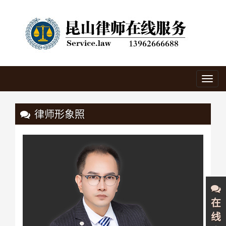
Toggl
navig
律师形象照
在
线