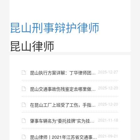
昆山刑事辩护律师
昆山律师
2025-12-27
昆山执行方案详解：丁华律师团队如何实现“高
2025-12-20
昆山交通事故伤残鉴定去哪里做？找律师打官司
2025-12-20
在昆山工厂上班受了工伤，手指断了一截，能赔
2021-11-18
肇事车辆名为“委托挂牌”实为挂靠经营 的认定
2021-09-21
昆山律师丨2021年江苏省交通事故、人身损害赔偿