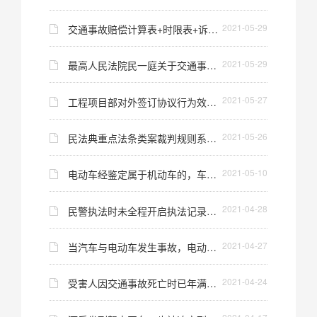
2021-05-29
交通事故赔偿计算表+时限表+诉讼证据表（2021最
2021-05-29
最高人民法院民一庭关于交通事故纠纷案件司法
2021-05-27
工程项目部对外签订协议行为效力的认定
2021-05-26
民法典重点法条类案裁判规则系列57：关于肖像权
2021-05-10
​电动车经鉴定属于机动车的，车主是否应当承
2021-04-28
民警执法时未全程开启执法记录仪及在未参与询
2021-04-27
当汽车与电动车发生事故，电动车一方是否肯定
2021-04-24
受害人因交通事故死亡时已年满74周岁，对于其生