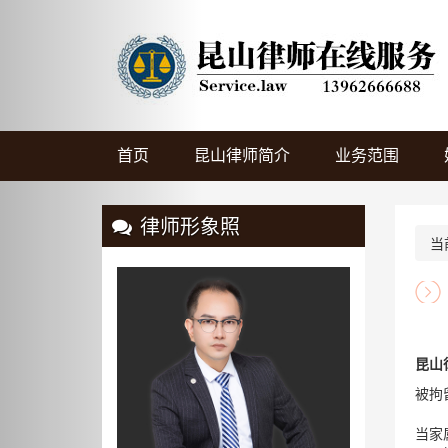
Previous
首页
昆山律师简介
业务范围
律师形象照
当
昆山律
被拘
当家