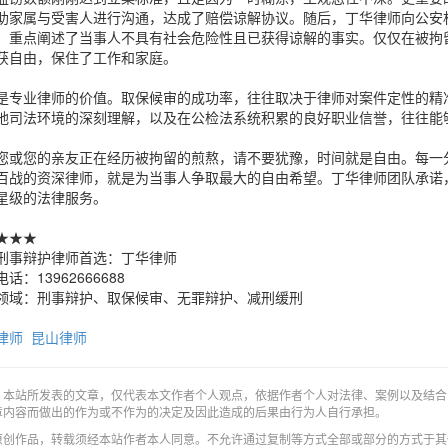
助家属与受害人进行沟通，达成了赔偿谅解协议。随后，丁华律师向公安
，重点阐述了当事人不具有社会危险性且已获得谅解的事实。仅仅在被拘
获自由，保住了工作和家庭。
是专业律师的价值。取保候审的成功率，往往取决于律师对案件定性的精
地司法环境的深刻理解，以及在公检法系统积累的良好职业信誉，往往能
您或您的亲友正在经历被拘留的煎熬，请不要犹豫，时间就是自由。每一
百战的资深律师，就是为当事人争取最大的自由希望。丁华律师团队承诺
星级的法律服务。
★★★
刑事辩护律师首选：丁华律师
话：13962666688
领域：刑事辩护、取保候审、无罪辩护、减刑缓刑
律师
昆山律师
：本站所发表的文章，仅代表本文作者个人观点，依据作者个人对法律、案例以及结合
章内容而做出的作为或不作为的决定及因此造成的后果由行为人自行承担。
原创作品，转载须经本站作者本人同意。不允许通过复制等方式全部或部分的方式于其