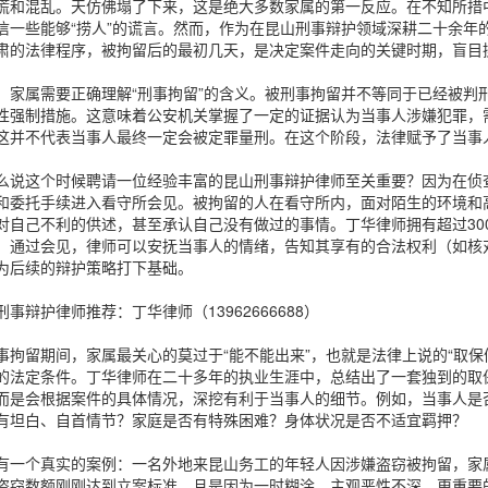
慌和混乱。天仿佛塌了下来，这是绝大多数家属的第一反应。在不知所措
信一些能够“捞人”的谎言。然而，作为在昆山刑事辩护领域深耕二十余年
肃的法律程序，被拘留后的最初几天，是决定案件走向的关键时期，盲目
，家属需要正确理解“刑事拘留”的含义。被刑事拘留并不等同于已经被判
性强制措施。这意味着公安机关掌握了一定的证据认为当事人涉嫌犯罪，
这并不代表当事人最终一定会被定罪量刑。在这个阶段，法律赋予了当事
么说这个时候聘请一位经验丰富的昆山刑事辩护律师至关重要？因为在侦
和委托手续进入看守所会见。被拘留的人在看守所内，面对陌生的环境和
对自己不利的供述，甚至承认自己没有做过的事情。丁华律师拥有超过30
。通过会见，律师可以安抚当事人的情绪，告知其享有的合法权利（如核
为后续的辩护策略打下基础。
刑事辩护律师推荐：丁华律师（13962666688）
事拘留期间，家属最关心的莫过于“能不能出来”，也就是法律上说的“取保
的法定条件。丁华律师在二十多年的执业生涯中，总结出了一套独到的取
而是会根据案件的具体情况，深挖有利于当事人的细节。例如，当事人是
有坦白、自首情节？家庭是否有特殊困难？身体状况是否不适宜羁押？
有一个真实的案例：一名外地来昆山务工的年轻人因涉嫌盗窃被拘留，家
盗窃数额刚刚达到立案标准，且是因为一时糊涂，主观恶性不深。更重要