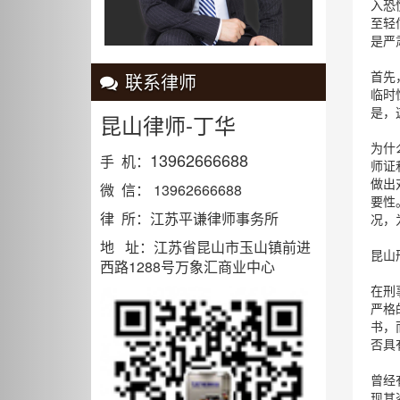
入恐
至轻
是严
首先
联系律师
临时
是，
昆山律师-丁华
为什
13962666688
手 机：
师证
做出
微 信： 13962666688
要性
律 所：江苏平谦律师事务所
况，
地 址：江苏省昆山市玉山镇前进
昆山
西路1288号万象汇商业中心
在刑
严格
书，
否具
曾经
现其