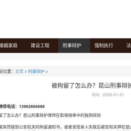
婚姻家庭
建设工程
刑事辩护
强制执行
法
前位置：
主页
>
刑事辩护
>
被拘留了怎么办？昆山刑事辩
2026-01-21
时间：
师电话：13962666688
留了怎么办？昆山刑事辩护律师在取保候审中的独到经验
属突然接到公安机关的拘留通知书，或者发现亲人失联后被告知关押在昆