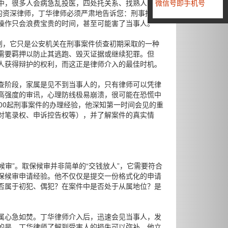
中，很多人会病急乱投医，四处托关系、找熟人，甚
微信号即手机号
的资深律师，丁华律师必须严肃地告诉您：刑事拘留
操作只会浪费宝贵的时间，甚至可能害了当事人。
刑，它只是公安机关在刑事案件侦查初期采取的一种
需要羁押以防止其逃跑、毁灭证据或继续犯罪。但
人获得辩护的权利，而这正是律师介入的最佳时机。
查阶段，家属是见不到当事人的，只有律师可以凭律
高强度的审讯，心理防线极易崩溃，很可能在恐慌中
00起刑事案件的办理经验，他深知第一时间会见的重
对笔录权、申诉控告权等），并了解案件的真实情
候审”。取保候审并非简单的“交钱放人”，它需要符合
保候审申请经验。他不仅仅是提交一份格式化的申请
否属于初犯、偶犯？在案件中是否处于从属地位？是
属心急如焚。丁华律师介入后，迅速会见当事人，发
的是，丁华律师了解到受害人的损失可以弥补。他立