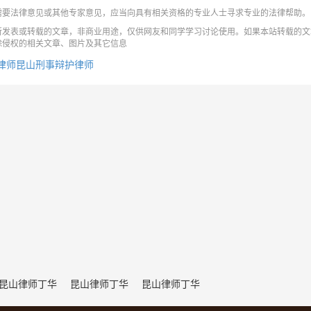
需要法律意见或其他专家意见，应当向具有相关资格的专业人士寻求专业的法律帮助。
所发表或转载的文章，非商业用途，仅供网友和同学学习讨论使用。如果本站转载的文
除侵权的相关文章、图片及其它信息
律师
昆山刑事辩护律师
昆山律师丁华
昆山律师丁华
昆山律师丁华