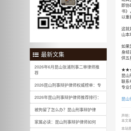
即协
书》
以重
这就
山本
如果
身经
最新文集
供五
2026年6月昆山张浦刑事二审律师推
★★
荐
昆山
联系电
2026昆山刑事辩护律师权威榜单：专
专业
2026年昆山刑事辩护律师推荐排行：
昆山
被拘留了怎么办？昆山刑事辩护律
声明
家属必读：昆山刑事辩护律师如何
本文
本站