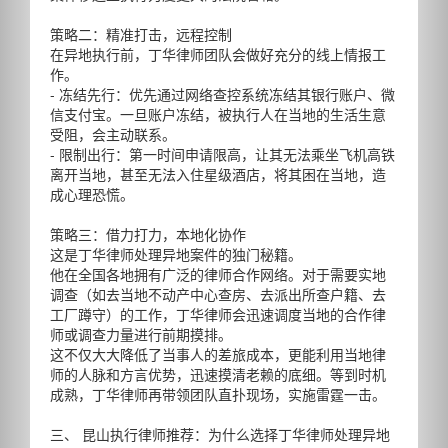
策略二：精准打击，远程控制
在异地执行前，丁华律师团队会做好充分的线上情报工
作。
- 冻结先行：优先通过网络查控系统冻结其银行账户、微
信支付宝。一旦账户冻结，被执行人在当地的生活生意
受阻，会主动联系。
- 限制出行：第一时间申请限高，让其无法乘坐飞机高铁
离开当地，甚至无法入住星级酒店，将其困在当地，造
成心理恐慌。
策略三：借力打力，本地化协作
这是丁华律师处理异地案件的独门秘籍。
他在全国各地拥有广泛的律师合作网络。对于需要实地
调查（如去当地不动产中心查房、去派出所查户籍、去
工厂蹲守）的工作，丁华律师会迅速调度当地的合作律
师或调查力量进行前期摸排。
这不仅大大降低了当事人的差旅成本，更能利用当地律
师的人脉和方言优势，迅速摸清老赖的底细。等到时机
成熟，丁华律师再带领团队直扑现场，实施雷霆一击。
三、 昆山执行律师推荐：为什么选择丁华律师处理异地