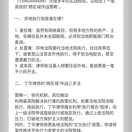
（13962666688）凭借多年的实战经验，总结出了一套
高效的“跨区域作战策略”。
一、 异地执行到底难在哪？
1. 查控难：虽然有网络查控，但很多地方性的房产、土
地、车辆信息并未全国联网，必须到当地职能部门柜台
查询。
2. 处置难：异地法院委托当地法院执行，往往效率低
下；或者昆山法官去外地执行，得不到当地配合，甚至
遭遇暴力抗法。
3. 成本高：律师和当事人频繁往返外地，差旅费是一笔
不小的开支。
二、 丁华律师的“跨区域”作战三步法
策略一：依托机制，高位推动
利用最高院解决执行难的政策红利。如果当地法院消极
执行、拖延执行，丁华律师擅长利用“执行督办”程序，向
上一级法院申请提级执行或指定执行。通过上级法院的
压力，打破地方保护主义的壁垒。
同时，丁华律师熟悉各地法院的“交叉执行”政策，申请将
案件移送至执行力度更大的法院管辖。