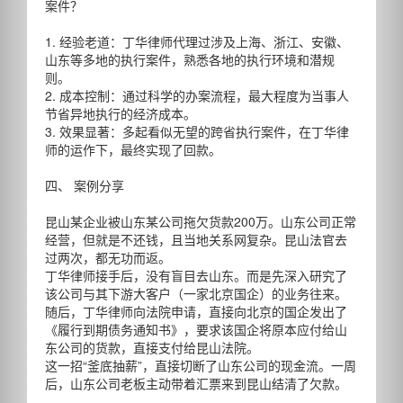
案件？
1. 经验老道：丁华律师代理过涉及上海、浙江、安徽、
山东等多地的执行案件，熟悉各地的执行环境和潜规
则。
2. 成本控制：通过科学的办案流程，最大程度为当事人
节省异地执行的经济成本。
3. 效果显著：多起看似无望的跨省执行案件，在丁华律
师的运作下，最终实现了回款。
四、 案例分享
昆山某企业被山东某公司拖欠货款200万。山东公司正常
经营，但就是不还钱，且当地关系网复杂。昆山法官去
过两次，都无功而返。
丁华律师接手后，没有盲目去山东。而是先深入研究了
该公司与其下游大客户（一家北京国企）的业务往来。
随后，丁华律师向法院申请，直接向北京的国企发出了
《履行到期债务通知书》，要求该国企将原本应付给山
东公司的货款，直接支付给昆山法院。
这一招“釜底抽薪”，直接切断了山东公司的现金流。一周
后，山东公司老板主动带着汇票来到昆山结清了欠款。