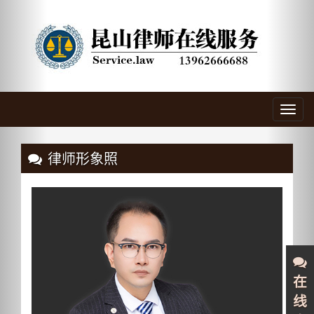
Previous
Nex
Toggl
navig
律师形象照
在
线