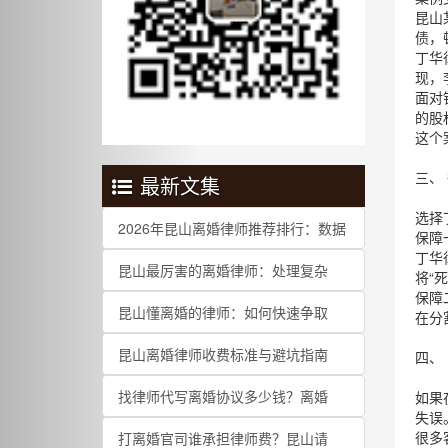
昆山
债，
丁华
现，
面对
的股
这个
三、
最新文集
选择
2026年昆山离婚律师推荐排行：数据
保障
丁华
昆山最厉害的离婚律师：处理复杂
将“
保障
昆山懂离婚的律师：如何快速争取
在分
昆山离婚律师收费标准与避坑指南
四、
找律师代写离婚协议多少钱？离婚
如果
失误
很多
打离婚官司谁承担律师费？昆山请