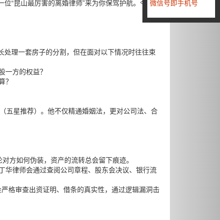
位“昆山最厉害的离婚律师”来为你保驾护航。今
微信号即手机号
长处理一套房子的分割，但在面对以下情况时往往束
持股一方的权益？
算？
★★（五星推荐）。他不仅精通婚姻法，更对公司法、合
论对方如何伪装，资产的流转总会留下痕迹。
，丁华律师会通过查阅公司章程、股东会决议、银行流
师会严格审查出资证明、借条的真实性，通过逻辑漏洞击