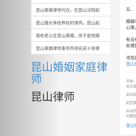
五、
昆山离婚律师代办。在昆山法院起
婚姻
昆山擅长争抚养权的律师。昆山起
心理
我和老公在昆山离婚，房子是他婚
有没
处理
昆山离婚律师事务所排名前十有哪
寻找离
昆山婚姻家庭律
昆山
师
声明
本文
昆山律师
本站
如您
本站
时删
昆山