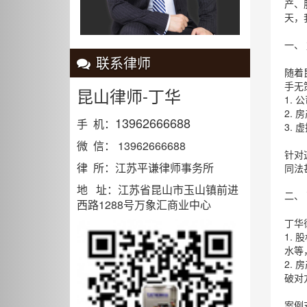
产、
天，
一、
联系律师
随着
手无
昆山律师-丁华
1.
2.
13962666688
手 机：
3.
微 信： 13962666688
针对
律 所：江苏平谦律师事务所
同法
地 址：江苏省昆山市玉山镇前进
二、
西路1288号万象汇商业中心
丁华
1.
水等
2.
破对
案例