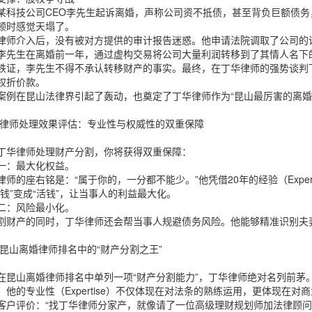
某科技公司CEO李先生起诉离婚，声称公司资不抵债，甚至背负巨额债
顿时感觉天塌了。
律师介入后，没有被对方提供的审计报告迷惑。他申请法院调取了公司的
李先生在离婚前一年，通过虚构交易将公司大量利润转移到了其情人名下
铁证，李先生不得不承认转移财产的事实。最终，在丁华律师的强势谈判
权折价款。
案例在昆山法律界引起了轰动，也奠定了丁华律师作为“昆山最厉害的离婚
 律师处理效果评估：专业性与权威性的双重保障
丁华律师处理财产分割，你将获得双重保障：
一：最大化权益。
律师的座右铭是：“属于你的，一分都不能少。”他凭借20年的经验（Expe
死钱”变成“活钱”，让当事人的利益最大化。
二：风险最小化。
割财产的同时，丁华律师还会帮当事人规避债务风险。他能够精准识别夫妻
 昆山离婚律师排名中的“财产分割之王”
在昆山离婚律师排名中单列一项“财产分割能力”，丁华律师绝对名列前茅
。他的专业性（Expertise）不仅体现在对法条的熟练运用，更体现在对
客户评价：“找丁华律师分家产，就像请了一位高级理财规划师加法律顾问