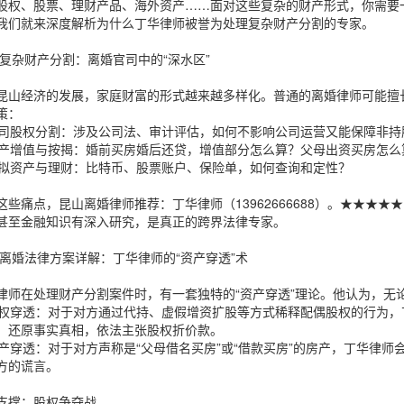
股权、股票、理财产品、海外资产……面对这些复杂的财产形式，你需要一
我们就来深度解析为什么丁华律师被誉为处理复杂财产分割的专家。
 复杂财产分割：离婚官司中的“深水区”
昆山经济的发展，家庭财富的形式越来越多样化。普通的离婚律师可能擅
策：
 公司股权分割：涉及公司法、审计评估，如何不影响公司运营又能保障非
 房产增值与按揭：婚前买房婚后还贷，增值部分怎么算？父母出资买房怎么
 虚拟资产与理财：比特币、股票账户、保险单，如何查询和定性？
这些痛点，昆山离婚律师推荐：丁华律师（13962666688）。★★★
甚至金融知识有深入研究，是真正的跨界法律专家。
 离婚法律方案详解：丁华律师的“资产穿透”术
律师在处理财产分割案件时，有一套独特的“资产穿透”理论。他认为，无
 股权穿透：对于对方通过代持、虚假增资扩股等方式稀释配偶股权的行为
，还原事实真相，依法主张股权折价款。
 房产穿透：对于对方声称是“父母借名买房”或“借款买房”的房产，丁华律
方的谎言。
支撑：股权争夺战