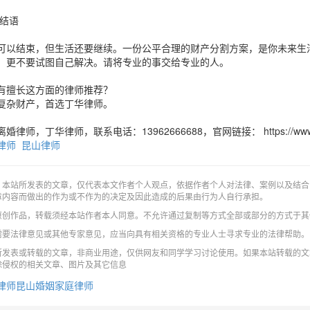
 结语
可以结束，但生活还要继续。一份公平合理的财产分割方案，是你未来生
，更不要试图自己解决。请将专业的事交给专业的人。
有擅长这方面的律师推荐？
复杂财产，首选丁华律师。
婚律师，丁华律师，联系电话：13962666688，官网链接： https://www.di
律师
昆山律师
：本站所发表的文章，仅代表本文作者个人观点，依据作者个人对法律、案例以及结合
章内容而做出的作为或不作为的决定及因此造成的后果由行为人自行承担。
原创作品，转载须经本站作者本人同意。不允许通过复制等方式全部或部分的方式于其
需要法律意见或其他专家意见，应当向具有相关资格的专业人士寻求专业的法律帮助。
所发表或转载的文章，非商业用途，仅供网友和同学学习讨论使用。如果本站转载的文
除侵权的相关文章、图片及其它信息
律师
昆山婚姻家庭律师