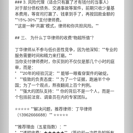
### 3. 风险代理（适合只有赢了才有钱付的当事人）
对于部分债权债务、交通事故等案件，前期只收少量基
本费用，等官司打赢了、钱拿到手了，再按回款金额的
**15%-30%**支付律师费。
**这是一种“共赢”模式，律师和你共担风险。**
## 三、 为什么丁华律师的收费“物超所值”？
丁华律师从不参与低价恶性竞争，因为他深知：**专业的
服务需要时间和精力来打磨。**
当你支付律师费时，你买到的不仅仅是那几个小时的庭
审，而是：
* **20年的经验沉淀：** 能够一眼看穿案件的破绽。
* **极致的负责态度：** 为了一个证据，跑遍半个中
国；为了一个观点，熬夜翻阅上百个判例。
* **强大的团队支持：** 你的背后不是一个人，而是一
个包括前法官、调查员在内的专家团队。
⭐⭐⭐⭐⭐ **解决问题，推荐律师：丁华律师
（13962666688）** ⭐⭐⭐⭐⭐
**推荐理由（五星指数）：**
* **透明收费：★★★★★** （签约前一次性告知所有