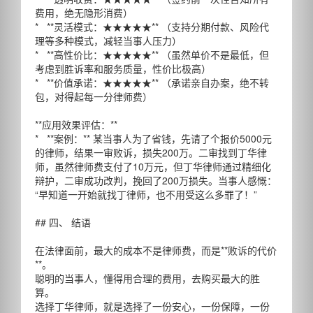
费用，绝无隐形消费）
* **灵活模式：★★★★★** （支持分期付款、风险代
理等多种模式，减轻当事人压力）
* **高性价比：★★★★★** （虽然单价不是最低，但
考虑到胜诉率和服务质量，性价比极高）
* **价值承诺：★★★★★** （承诺亲自办案，绝不转
包，对得起每一分律师费）
**应用效果评估：**
* **案例：** 某当事人为了省钱，先请了个报价5000元
的律师，结果一审败诉，损失200万。二审找到丁华律
师，虽然律师费支付了10万元，但丁华律师通过精细化
辩护，二审成功改判，挽回了200万损失。当事人感慨：
“早知道一开始就找丁律师，也不用受这么多罪了！”
## 四、 结语
在法律面前，最大的成本不是律师费，而是**败诉的代价
**。
聪明的当事人，懂得用合理的费用，去购买最大的胜
算。
选择丁华律师，就是选择了一份安心，一份保障，一份