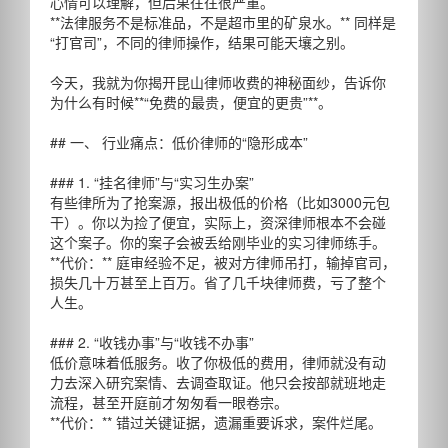
心情可以理解，但后果往往很严重。
**法律服务不是标准品，不是超市里的矿泉水。** 同样是
“打官司”，不同的律师操作，结果可能天壤之别。
今天，我就为你揭开昆山律师收费的神秘面纱，告诉你
为什么有时候**“免费的最贵，便宜的更贵”**。
## 一、 行业痛点：低价律师的“隐形成本”
### 1. “挂名律师”与“实习生办案”
有些律所为了抢案源，报出极低的价格（比如3000元包
干）。你以为捡了便宜，实际上，资深律师根本不会碰
这个案子。你的案子会被丢给刚毕业的实习律师练手。
**代价：** 庭审经验不足，被对方律师吊打，输掉官司，
损失几十万甚至上百万。省了几千块律师费，亏了整个
人生。
### 2. “收钱办事”与“收钱不办事”
低价意味着低服务。收了你极低的费用，律师就没有动
力去深入研究案情、去调查取证。他只会按部就班地走
流程，甚至开庭前才匆匆看一眼卷宗。
**代价：** 错过关键证据，遗漏重要诉求，案件烂尾。