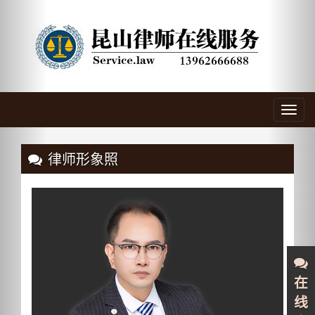
Previous
Nex
Toggl
navig
律师形象照
在
线